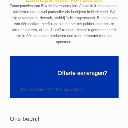
Zonnepanelen van Boxtel levert complete A-kwaliteit zonnepaneel
pakketten aan zowel particulier als bedrijven in Nederland. Wij
zijn gevestigd in Heesch, vlakbij ‘s-Hertogenbosch. Bij aankoop
van één pakket, heeft u de keuze om het pakket door ons te
laten monteren, of om dit zelf te doen. Mocht u geïnteresseerd
zijn in één van onze producten dan kunt u
contact
met ons
opnemen.
Offerte aanvragen?
[contact-form-7 404 "Niet gevonden"]
Ons bedrijf