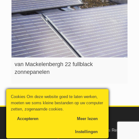
van Mackelenbergh 22 fullblack
zonnepanelen
Cookies Om deze website goed te laten werken,
moeten we soms kleine bestanden op uw computer
zetten, zogenaamde cookies.
Accepteren
Meer lezen
© 2016 -2019 Zonnepanelenvanboxtel.nl. All Rights Reserved.
Instellingen
Algemene voorwaarden